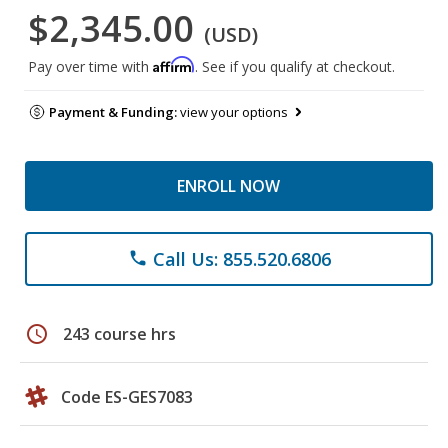
$2,345.00
(USD)
Affirm
Pay over time with
. See if you qualify at checkout.
Payment & Funding:
view your options
ENROLL NOW
Call Us: 855.520.6806
phone
schedule
243 course hrs
Code ES-GES7083