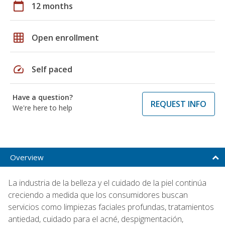
calendar_today
12 months
grid_on
Open enrollment
speed
Self paced
Have a question?
REQUEST INFO
We're here to help
Overview
La industria de la belleza y el cuidado de la piel continúa
creciendo a medida que los consumidores buscan
servicios como limpiezas faciales profundas, tratamientos
antiedad, cuidado para el acné, despigmentación,