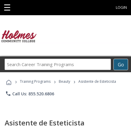
☰
LOGIN
Search
Go
Career
Training
›
›
›
Programs
Training Programs
Beauty
Asistente de Esteticista
phone
Call Us: 855.520.6806
Asistente de Esteticista