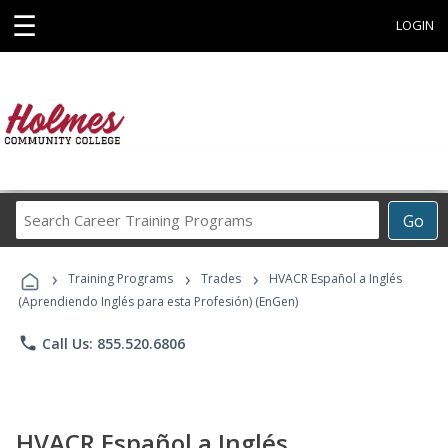
☰
LOGIN
Search
Go
Career
Training
›
›
›
Programs
Training Programs
Trades
HVACR Español a Inglés
(Aprendiendo Inglés para esta Profesión) (EnGen)
phone
Call Us: 855.520.6806
HVACR Español a Inglés