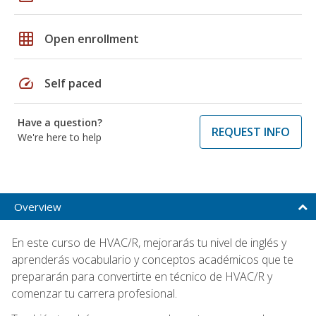
grid_on
Open enrollment
speed
Self paced
Have a question?
REQUEST INFO
We're here to help
Overview
En este curso de HVAC/R, mejorarás tu nivel de inglés y
aprenderás vocabulario y conceptos académicos que te
prepararán para convertirte en técnico de HVAC/R y
comenzar tu carrera profesional.