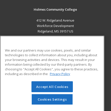
Holmes Community College
412 W. Ridgeland Avenue
Workforce Development
Ridgeland, MS 39157 US
MAIN CONTENT
Career Training
We and our partners may use cookies, pixels, and similar
technologies to collect information about you, including about
ADDITIONAL RESOURCES
your browsing activities and devices. This may result in your
information being collected by our third-party partners. By
Military
Student Blog
choosing to "Accept All Cookies", you agree to these practices,
Financial Assistance
including as described in the
Privacy Policy
Help
Accept All Cookies
© 2026 ed2go, a division of Cengage Learning. All rights
reserved. The material on this site cannot be reproduced or
redistributed unless you have obtained prior written
Cookies Settings
permission from Cengage Learning.
Privacy Policy