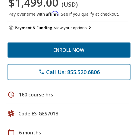
$1,499.00
(USD)
Affirm
Pay over time with
. See if you qualify at checkout.
Payment & Funding:
view your options
ENROLL NOW
Call Us: 855.520.6806
phone
schedule
160 course hrs
Code ES-GES7018
calendar_today
6 months