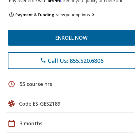
Pay over time with
. See if you qualify at checkout.
Payment & Funding:
view your options
ENROLL NOW
Call Us: 855.520.6806
phone
schedule
55 course hrs
Code ES-GES2189
calendar_today
3 months