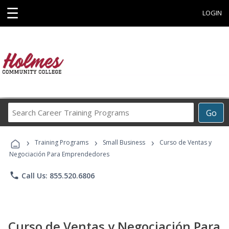
☰
LOGIN
Search
Go
Career
Training
›
›
›
Programs
Training Programs
Small Business
Curso de Ventas y
Negociación Para Emprendedores
phone
Call Us: 855.520.6806
Curso de Ventas y Negociación Para