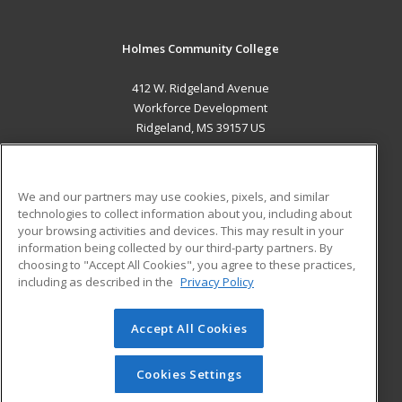
Holmes Community College
412 W. Ridgeland Avenue
Workforce Development
Ridgeland, MS 39157 US
MAIN CONTENT
Career Training
We and our partners may use cookies, pixels, and similar
technologies to collect information about you, including about
ADDITIONAL RESOURCES
your browsing activities and devices. This may result in your
information being collected by our third-party partners. By
Military
Student Blog
choosing to "Accept All Cookies", you agree to these practices,
Financial Assistance
including as described in the
Privacy Policy
Help
Accept All Cookies
© 2026 ed2go, a division of Cengage Learning. All rights
reserved. The material on this site cannot be reproduced or
redistributed unless you have obtained prior written
Cookies Settings
permission from Cengage Learning.
Privacy Policy