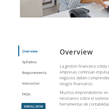
Overview
Overview
Syllabus
La gestión financiera sólid
empresas continúan impulsan
Requirements
negocios deben comprender cóm
Instructor
riesgos financieros.
Muchos emprendedores en eta
FAQs
necesarios sobre el sistema 
herramientas de contabilida
ENROLL NOW