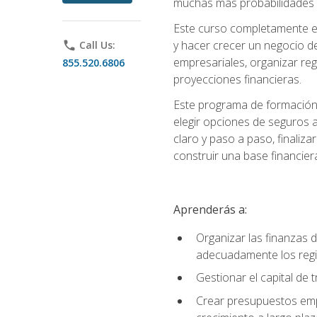
muchas más probabilidades de
Este curso completamente en
y hacer crecer un negocio de
phone
Call Us:
empresariales, organizar regis
855.520.6806
proyecciones financieras.
Este programa de formación 
elegir opciones de seguros 
claro y paso a paso, finaliz
construir una base financier
Aprenderás a:
Organizar las finanzas 
adecuadamente los regi
Gestionar el capital de
Crear presupuestos empr