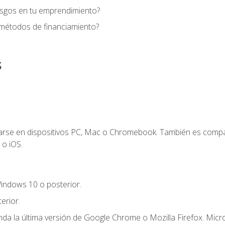
esgos en tu emprendimiento?
 métodos de financiamiento?
s
zarse en dispositivos PC, Mac o Chromebook. También es compa
 o iOS.
indows 10 o posterior.
erior.
a la última versión de Google Chrome o Mozilla Firefox. Micro