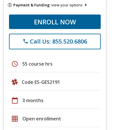
Payment & Funding:
view your options
ENROLL NOW
Call Us: 855.520.6806
phone
schedule
55 course hrs
Code ES-GES2191
calendar_today
3 months
grid_on
Open enrollment