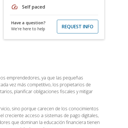
speed
Self paced
Have a question?
REQUEST INFO
We're here to help
a los emprendedores, ya que las pequeñas
da vez más competitivo, los propietarios de
ios, planificar obligaciones fiscales y mitigar
vicio, sino porque carecen de los conocimientos
el creciente acceso a sistemas de pago digitales,
dores que dominan la educación financiera tienen