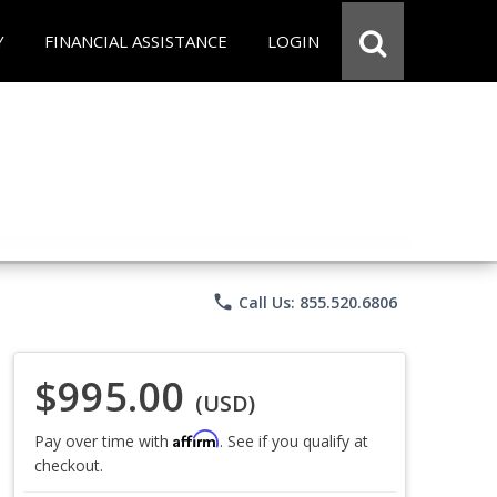
Y
FINANCIAL ASSISTANCE
LOGIN
phone
Call Us: 855.520.6806
$995.00
(USD)
Affirm
Pay over time with
. See if you qualify at
checkout.