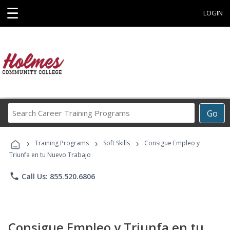
☰
LOGIN
Search
Go
Career
Training
›
›
›
Programs
Training Programs
Soft Skills
Consigue Empleo y
Triunfa en tu Nuevo Trabajo
phone
Call Us: 855.520.6806
Consigue Empleo y Triunfa en tu