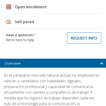
grid_on
Open enrollment
speed
Self paced
Have a question?
REQUEST INFO
We're here to help
Overview
En el cambiante mercado laboral actual, los empleadores
valoran a candidatos con habilidades digitales,
preparación profesional y capacidad de comunicarse
eficazmente con clientes y compañeros de trabajo. A
medida que los lugares de trabajo dependen cada vez
más de la tecnología para la comunicación, la