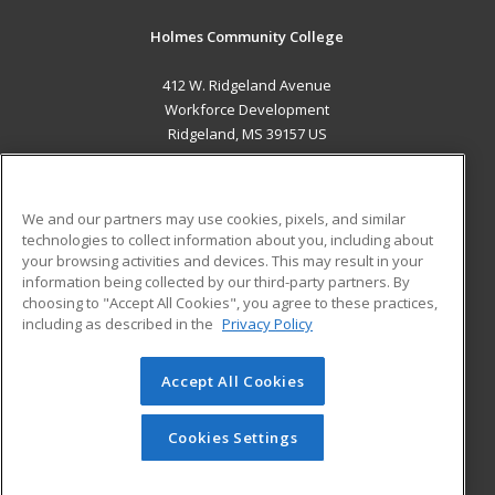
Holmes Community College
412 W. Ridgeland Avenue
Workforce Development
Ridgeland, MS 39157 US
MAIN CONTENT
Career Training
We and our partners may use cookies, pixels, and similar
technologies to collect information about you, including about
ADDITIONAL RESOURCES
your browsing activities and devices. This may result in your
information being collected by our third-party partners. By
Military
Student Blog
choosing to "Accept All Cookies", you agree to these practices,
Financial Assistance
including as described in the
Privacy Policy
Help
Accept All Cookies
© 2026 ed2go, a division of Cengage Learning. All rights
reserved. The material on this site cannot be reproduced or
redistributed unless you have obtained prior written
Cookies Settings
permission from Cengage Learning.
Privacy Policy