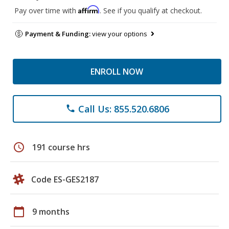
Affirm
Pay over time with
. See if you qualify at checkout.
Payment & Funding:
view your options
ENROLL NOW
Call Us: 855.520.6806
phone
schedule
191 course hrs
Code ES-GES2187
calendar_today
9 months